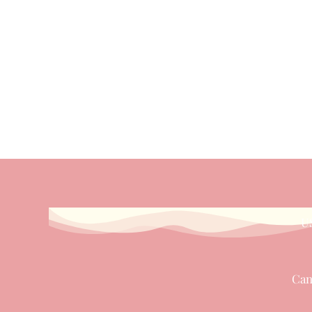
U
Can