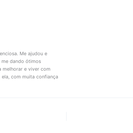
HOME
SERVICES
CANCELATION POLICY
CONTACT
tenciosa. Me ajudou e
e me dando ótimos
a melhorar e viver com
m ela, com muita confiança