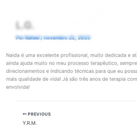
Ir
para
o
L.G.
conteúdo
Por
Rafael
/
novembro 22, 2023
Naida é uma excelente profissional, muito dedicada e a
ainda ajuda muito no meu processo terapêutico, sempr
direcionamentos e indicando técnicas para que eu poss
mais qualidade de vida! Já são três anos de terapia co
envolvida!
PREVIOUS
Y.R.M.