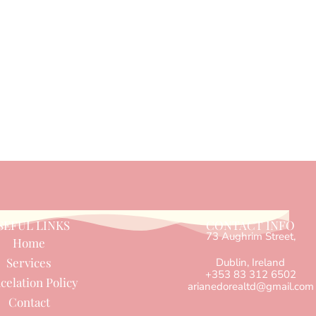
SEFUL LINKS
CONTACT INFO
73 Aughrim Street,
Home
Services
Dublin, Ireland
+353 83 312 6502
celation Policy
arianedorealtd@gmail.com
Contact